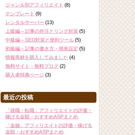
ジャンル別アフィリエイト
(8)
テンプレート
(9)
レンタルサーバー
(13)
上級編 – 記事の外注とリンク対策
(5)
中級編 – SEO対策と便利ツール
(5)
初級編 – 記事の書き方・簡単設定
(5)
情報商材を購入してみました
(4)
無料サイト・無料ブログ
(2)
購入者特典ページ
(3)
最近の投稿
「就職・転職」アフィリエイトの評価・
稼げる金額・おすすめASPまとめ
「金融」アフィリエイトの評価・稼げる
金額・おすすめASPまとめ