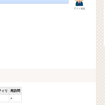
アフィ先生
フィリ
再訪問
×