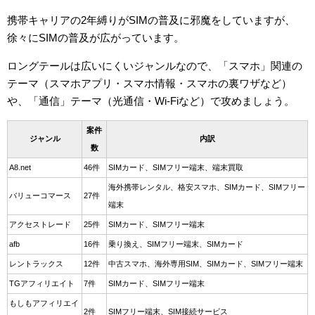
携帯キャリアの2年縛りがSIMの普及に邪魔をしていますが、
徐々にSIMの普及が広がっています。
ロングテールは広いにくいジャンルなので、「スマホ」関連の
テーマ（スマホアプリ・スマホ情報・スマホの裏ワザなど）
や、「通信」テーマ（光通信・Wi-Fiなど）で攻めましょう。
案件
ジャンル
内訳
数
A8.net
46件
SIMカード、SIMフリー端末、端末買取
海外携帯レンタル、格安スマホ、SIMカード、SIMフリー
バリューコマース
27件
端末
アクセストレード
25件
SIMカード、SIMフリー端末
afb
16件
乗り換え、SIMフリー端末、SIMカード
レントラックス
12件
中古スマホ、海外専用SIM、SIMカード、SIMフリー端末
TGアフィリエイト
7件
SIMカード、SIMフリー端末
もしもアフィリエイ
2件
SIMフリー端末、SIM接続サービス