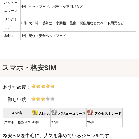
バリュー
6件
ペットフード、ボディケア用品など
コマース
リンクシ
6件
犬・猫・熱帯魚・小動物・昆虫・爬虫類などのペット用品など
ェア
JANet
1件
安心・安全ペットフード
スマホ・格安SIM
おすすめ度：
難しい度：
ASP名
A8.net
バリューコマース
アクセストレード
スマホ・格安SIM
46件
27件
25件
格安SIMを中心に、人気を集めているジャンルです。