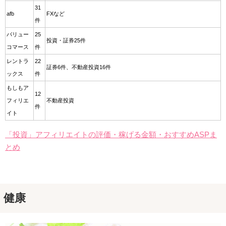
31
afb
FXなど
件
バリュー
25
投資・証券25件
コマース
件
レントラ
22
証券6件、不動産投資16件
ックス
件
もしもア
12
フィリエ
不動産投資
件
イト
「投資」アフィリエイトの評価・稼げる金額・おすすめASPま
とめ
健康