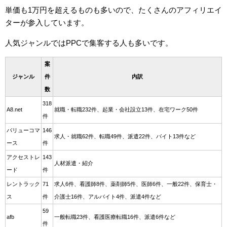
単価も1万円を超えるものも多いので、たくさんのアフィリエイ
ターが参入しています。
人気ジャンルではPPCで集客する人も多いです。
案
ジャンル
件
内訳
数
318
A8.net
就職・転職232件、起業・会社設立13件、在宅ワーク50件
件
バリューコマ
146
求人・就職62件、転職49件、派遣22件、バイト13件など
ース
件
アクセストレ
143
人材派遣・紹介
ード
件
レントラック
71
求人6件、看護師8件、薬剤師5件、医師6件、一般22件、保育士・
ス
件
介護士16件、アルバイト4件、派遣4件など
59
afb
一般転職23件、看護医療転職16件、派遣6件など
件