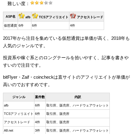
難しい度：
ASP名
afb
TCSアフィリエイト
アクセストレード
仮想通貨
6件
6件
4件
2017年から注目を集めている仮想通貨は単価が高く、2018年も
人気のジャンルです。
投資系や稼ぐ系とのロングテールを拾いやすく、記事を書きや
すいので注目です。
bitFlyer・Zaif・coincheckは直サイトのアフィリエイトが単価が
高いのでおすすめです。
ジャンル
案件数
内訳
afb
6件
取引所、販売所、ハードウェアウォレット
TCSアフィリエイト
6件
取引所、販売所
アクセストレード
4件
取引所、販売所
A8.net
3件
取引所、販売所、ハードウェアウォレット