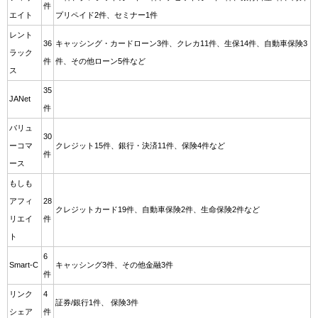
件
エイト
プリペイド2件、セミナー1件
レント
36
キャッシング・カードローン3件、クレカ11件、生保14件、自動車保険3
ラック
件
件、その他ローン5件など
ス
35
JANet
件
バリュ
30
ーコマ
クレジット15件、銀行・決済11件、保険4件など
件
ース
もしも
アフィ
28
クレジットカード19件、自動車保険2件、生命保険2件など
リエイ
件
ト
6
Smart-C
キャッシング3件、その他金融3件
件
リンク
4
証券/銀行1件、 保険3件
シェア
件