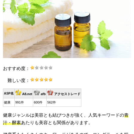
おすすめ度：
難しい度：
ASP名
A8.net
afb
アクセストレード
健康
991件
600件
562件
健康ジャンルは美容とも結びつきが強く、人気キーワードの
青
汁・酵素
あたりも美容とも関係があります。