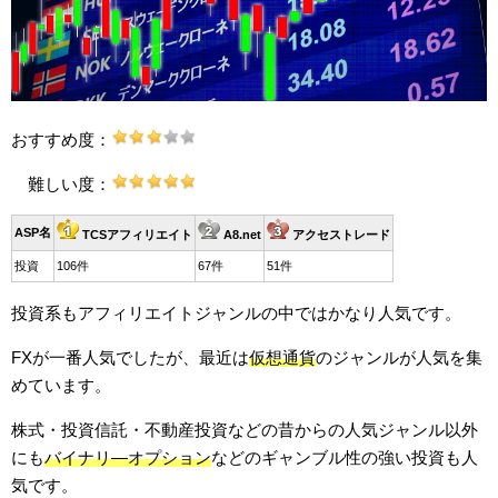
おすすめ度：
難しい度：
ASP名
TCSアフィリエイト
A8.net
アクセストレード
投資
106件
67件
51件
投資系もアフィリエイトジャンルの中ではかなり人気です。
FXが一番人気でしたが、最近は
仮想通貨
のジャンルが人気を集
めています。
株式・投資信託・不動産投資などの昔からの人気ジャンル以外
にも
バイナリ―オプション
などのギャンブル性の強い投資も人
気です。