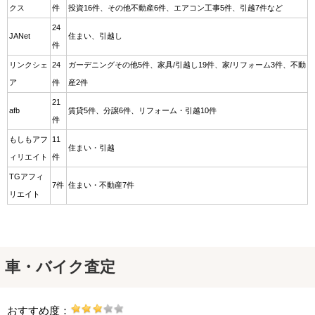
クス
件
投資16件、その他不動産6件、エアコン工事5件、引越7件など
24
JANet
住まい、引越し
件
リンクシェ
24
ガーデニングその他5件、家具/引越し19件、家/リフォーム3件、不動
ア
件
産2件
21
afb
賃貸5件、分譲6件、リフォーム・引越10件
件
もしもアフ
11
住まい・引越
ィリエイト
件
TGアフィ
7件
住まい・不動産7件
リエイト
車・バイク査定
おすすめ度：