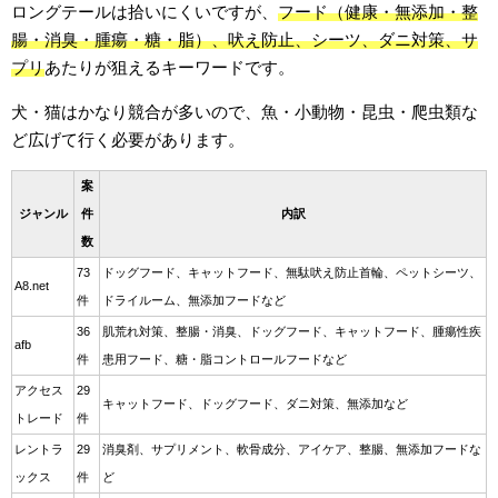
ロングテールは拾いにくいですが、
フード（健康・無添加・整
腸・消臭・腫瘍・糖・脂）、吠え防止、シーツ、ダニ対策、サ
プリ
あたりが狙えるキーワードです。
犬・猫はかなり競合が多いので、魚・小動物・昆虫・爬虫類な
ど広げて行く必要があります。
案
ジャンル
件
内訳
数
73
ドッグフード、キャットフード、無駄吠え防止首輪、ペットシーツ、
A8.net
件
ドライルーム、無添加フードなど
36
肌荒れ対策、整腸・消臭、ドッグフード、キャットフード、腫瘍性疾
afb
件
患用フード、糖・脂コントロールフードなど
アクセス
29
キャットフード、ドッグフード、ダニ対策、無添加など
トレード
件
レントラ
29
消臭剤、サプリメント、軟骨成分、アイケア、整腸、無添加フードな
ックス
件
ど