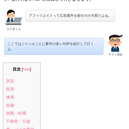
アフィリエイトって広告案件を探すのが大変だよね。
エイ太くん
ここではジャンルごとに案件の多いASPを紹介して行く
よ。
アフィ先生
目次
[
hide
]
美容
投資
健康
金融
就職・転職
不動産・引越