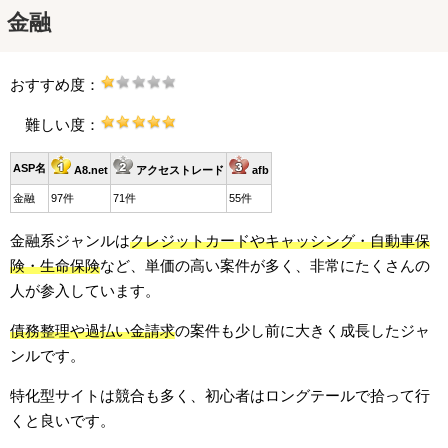
金融
おすすめ度：
難しい度：
ASP名
A8.net
アクセストレード
afb
金融
97件
71件
55件
金融系ジャンルは
クレジットカードやキャッシング・自動車保
険・生命保険
など、単価の高い案件が多く、非常にたくさんの
人が参入しています。
債務整理や過払い金請求
の案件も少し前に大きく成長したジャ
ンルです。
特化型サイトは競合も多く、初心者はロングテールで拾って行
くと良いです。