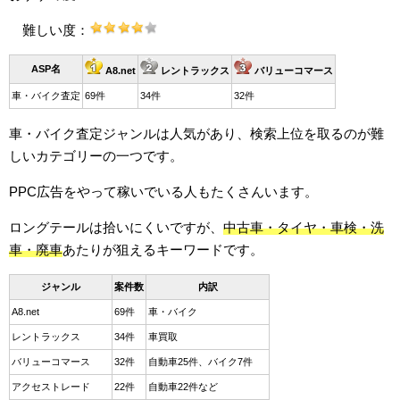
難しい度：
ASP名
A8.net
レントラックス
バリューコマース
車・バイク査定
69件
34件
32件
車・バイク査定ジャンルは人気があり、検索上位を取るのが難
しいカテゴリーの一つです。
PPC広告をやって稼いでいる人もたくさんいます。
ロングテールは拾いにくいですが、
中古車・タイヤ・車検・洗
車・廃車
あたりが狙えるキーワードです。
ジャンル
案件数
内訳
A8.net
69件
車・バイク
レントラックス
34件
車買取
バリューコマース
32件
自動車25件、バイク7件
アクセストレード
22件
自動車22件など