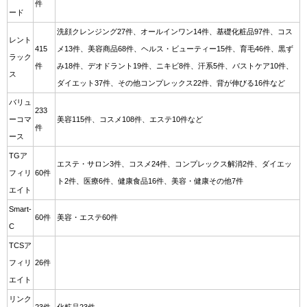
件
ード
洗顔クレンジング27件、オールインワン14件、基礎化粧品97件、コス
レント
415
メ13件、美容商品68件、ヘルス・ビューティー15件、育毛46件、黒ず
ラック
件
み18件、デオドラント19件、ニキビ8件、汗系5件、バストケア10件、
ス
ダイエット37件、その他コンプレックス22件、背が伸びる16件など
バリュ
233
ーコマ
美容115件、コスメ108件、エステ10件など
件
ース
TGア
エステ・サロン3件、コスメ24件、コンプレックス解消2件、ダイエッ
フィリ
60件
ト2件、医療6件、健康食品16件、美容・健康その他7件
エイト
Smart-
60件
美容・エステ60件
C
TCSア
フィリ
26件
エイト
リンク