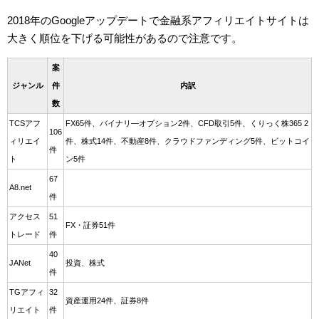
2018年のGoogleアップデートで金融系アフィリエイトサイトは
大きく順位を下げる可能性があるので注意です。
案
ジャンル
件
内訳
数
TCSアフ
FX65件、バイナリ―オプション2件、CFD取引5件、くりっく株365 2
106
ィリエイ
件、株式14件、不動産8件、クラウドファンディング5件、ビットコイ
件
ト
ン5件
67
A8.net
件
アクセス
51
FX・証券51件
トレード
件
40
JANet
投資、株式
件
TGアフィ
32
資産運用24件、証券8件
リエイト
件