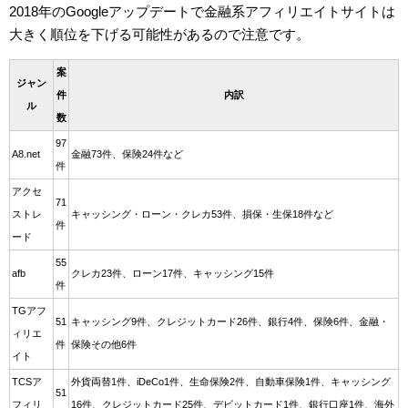
2018年のGoogleアップデートで金融系アフィリエイトサイトは
大きく順位を下げる可能性があるので注意です。
案
ジャン
件
内訳
ル
数
97
A8.net
金融73件、保険24件など
件
アクセ
71
ストレ
キャッシング・ローン・クレカ53件、損保・生保18件など
件
ード
55
afb
クレカ23件、ローン17件、キャッシング15件
件
TGアフ
51
キャッシング9件、クレジットカード26件、銀行4件、保険6件、金融・
ィリエ
件
保険その他6件
イト
TCSア
外貨両替1件、iDeCo1件、生命保険2件、自動車保険1件、キャッシング
51
フィリ
16件、クレジットカード25件、デビットカード1件、銀行口座1件、海外