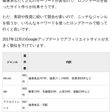
健康系もたくさんのキーワードがあるので、ロングテールを狙
ったサイト作りが出来そうです。
ただ、美容や投資に続いて競合が多いので、ニッチなジャンル
を狙うか、いろんなキーワードを使ったロングテールで狙って
行くと良いです。
2017年12月のGoogleアップデートでアフィリエイトサイトが大
きく順位を下げています。
案
ジャンル
件
内訳
数
991
A8.net
健康食品707件、健康グッズ68件、医療系83件など
件
600
afb
酵素72件、乳酸菌33件、お茶34件、葉酸23件など
件
アクセストレ
562
健康食品・宅配
ード
件