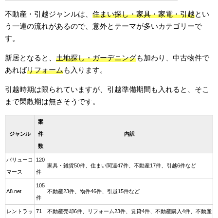
不動産・引越ジャンルは、
住まい探し・家具・家電・引越
とい
う一連の流れがあるので、意外とテーマが多いカテゴリーで
す。
新居となると、
土地探し・ガーデニング
も加わり、中古物件で
あれば
リフォーム
も入ります。
引越時期は限られていますが、引越準備期間も入れると、そこ
まで閑散期は無さそうです。
案
ジャンル
件
内訳
数
バリューコ
120
家具・雑貨50件、住まい関連47件、不動産17件、引越6件など
マース
件
105
A8.net
不動産23件、物件46件、引越15件など
件
レントラッ
71
不動産売却6件、リフォーム23件、賃貸4件、不動産購入4件、不動産