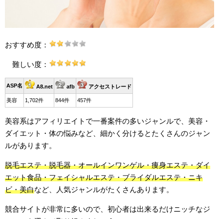
おすすめ度：
難しい度：
ASP名
A8.net
afb
アクセストレード
美容
1,702件
844件
457件
美容系はアフィリエイトで一番案件の多いジャンルで、美容・
ダイエット・体の悩みなど、細かく分けるとたくさんのジャン
ルがあります。
脱毛エステ・脱毛器・オールインワンゲル・痩身エステ・ダイ
エット食品・フェイシャルエステ・ブライダルエステ・ニキ
ビ・美白
など、人気ジャンルがたくさんあります。
競合サイトが非常に多いので、初心者は出来るだけニッチなジ