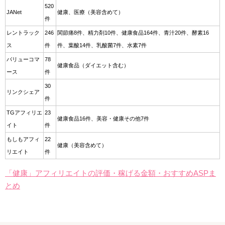
520
JANet
健康、医療（美容含めて）
件
レントラック
246
関節痛8件、精力剤10件、健康食品164件、青汁20件、酵素16
ス
件
件、葉酸14件、乳酸菌7件、水素7件
バリューコマ
78
健康食品（ダイエット含む）
ース
件
30
リンクシェア
件
TGアフィリエ
23
健康食品16件、美容・健康その他7件
イト
件
もしもアフィ
22
健康（美容含めて）
リエイト
件
「健康」アフィリエイトの評価・稼げる金額・おすすめASPま
とめ