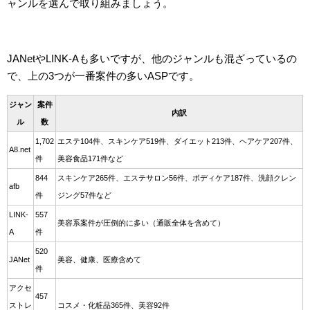
ャンルを選んで取り組みましょう。
JANetやLINK-Aも多いですが、他のジャンルも混ざっているの
で、上の3つが一番案件の多いASPです。
ジャン
案件
内訳
ル
数
1,702
エステ104件、スキンケア519件、ダイエット213件、ヘアケア207件、
A8.net
件
美容食品171件など
844
スキンケア265件、エステサロン56件、ボディケア187件、洗顔クレン
afb
件
ジング57件など
LINK-
557
美容系案件が圧倒的に多い（通販全体を含めて）
A
件
520
JANet
美容、健康、医療含めて
件
アクセ
457
ストレ
コスメ・化粧品365件、美容92件