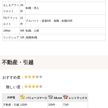
もしもアフィ
29
転職・求人
リエイト
件
TGアフィリ
21
アルバイト・派遣6件、就職・転職15件
エイト
件
JANet
9件
転職、人材
リンクシェア
1件
就職/転職
不動産・引越
おすすめ度：
難しい度：
ASP名
バリューコマース
A8.net
レントラックス
不動産・引越
120件
105件
71件